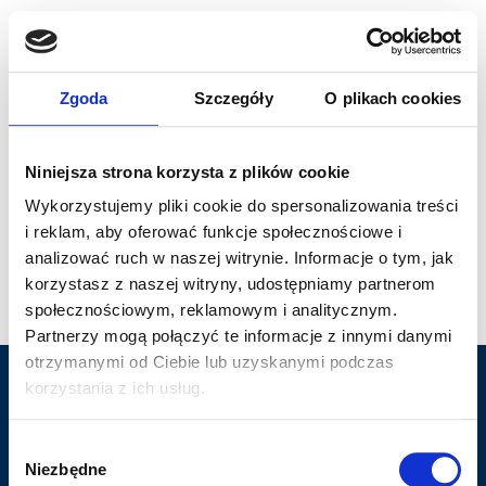
Main Navigation
Zgoda
Szczegóły
O plikach cookies
Witaj, świecie!
Niniejsza strona korzysta z plików cookie
Wykorzystujemy pliki cookie do spersonalizowania treści
i reklam, aby oferować funkcje społecznościowe i
analizować ruch w naszej witrynie. Informacje o tym, jak
Witamy w WordPressie. To jest
korzystasz z naszej witryny, udostępniamy partnerom
twój pierwszy post. Edytuj go lub
społecznościowym, reklamowym i analitycznym.
usuń, a następnie zacznij pisać!
Partnerzy mogą połączyć te informacje z innymi danymi
otrzymanymi od Ciebie lub uzyskanymi podczas
korzystania z ich usług.
Wybór
Dlaczego Quick Stand
Niezbędne
zgody